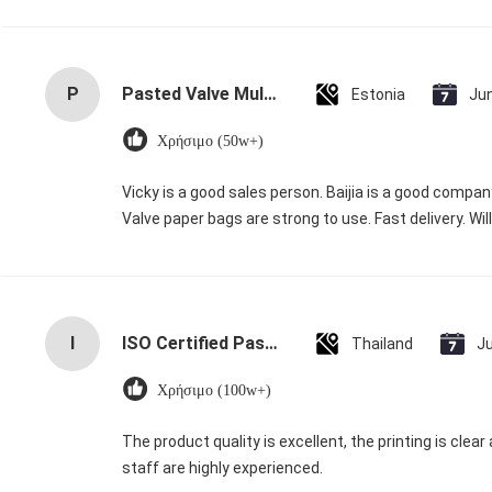
P
Pasted Valve Multiwall Paper Bags for Durable Packaging with 10kg to 50kg Capacity and Moisture Resistance
Estonia
Ju
Χρήσιμο (50w+)
Vicky is a good sales person. Baijia is a good compa
Valve paper bags are strong to use. Fast delivery. Wil
I
ISO Certified Pasted Valve Multiwall Paper Bags with 60M Annual Supply and 15-Day Delivery
Thailand
J
Χρήσιμο (100w+)
The product quality is excellent, the printing is clear 
staff are highly experienced.