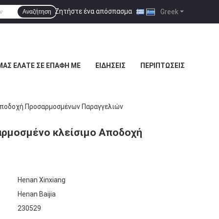
Ζητήστε ένα απόσπασμα
|
Greek
Αναζήτηση
ΜΑΣ ΕΛΆΤΕ ΣΕ ΕΠΑΦΉ ΜΕ
ΕΙΔΉΣΕΙΣ
ΠΕΡΙΠΤΏΣΕΙΣ
 Αποδοχή Προσαρμοσμένων Παραγγελιών
σαρμοσμένο κλείσιμο Αποδοχή
Henan Xinxiang
Henan Baijia
230529