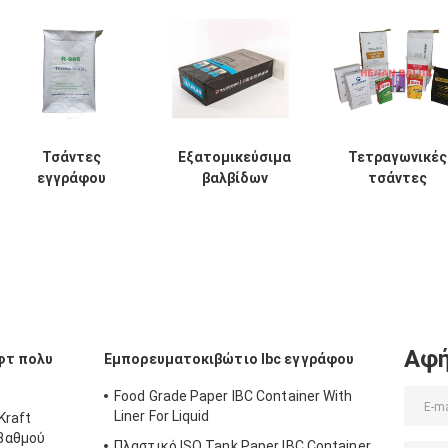
Τσάντες
Εξατομικεύσιμα
Τετραγωνικές
εγγράφου
βαλβίδων
τσάντες
βαλβίδων της
εγγράφου
εγγράφου
Kraft Multiwall
ανακυκλώσιμα
κατώτατου
για τη
μακρά ζωή
ανακυκλώσιμε
συσκευασία
κατώτατου
Multiwall Kraft 
χημικό υλικό
Multiwall
την
20kg 25kg 50kg
τσαντών
εξατομικεύσιμ
τετραγωνικά
βαλβίδα
Αφή
φτ πολυ
Εμπορευματοκιβώτιο Ibc εγγράφου
Food Grade Paper IBC Container With
Liner For Liquid
Kraft
βαθμού
Πλαστικό ISO Tank Paper IBC Container