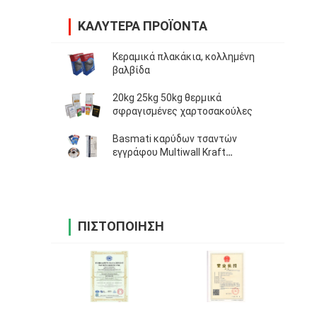
ΚΑΛΎΤΕΡΑ ΠΡΟΪΌΝΤΑ
Κεραμικά πλακάκια, κολλημένη
βαλβίδα
20kg 25kg 50kg θερμικά
σφραγισμένες χαρτοσακούλες
Basmati καρύδων τσαντών
εγγράφου Multiwall Kraft
βαλβίδων αφαιρεσμένη τα
μεταλλικά άλατα από σκόνη ορρού
γάλακτος ρυζιού
ΠΙΣΤΟΠΟΊΗΣΗ