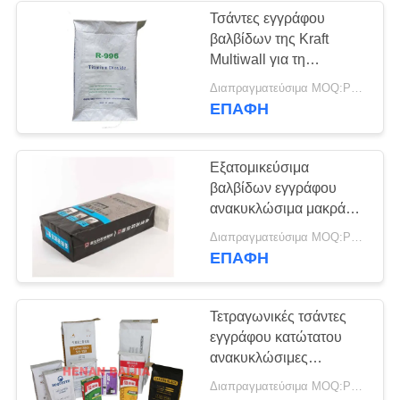
Τσάντες εγγράφου
βαλβίδων της Kraft
69
Multiwall για τη
Τσάντες κατώτατου
συσκευασία χημικό
Διαπραγματεύσιμα MOQ:PC 5000
υλικό 20kg 25kg 50kg
ΕΠΑΦΉ
εγγράφου
τσιμπήματος
Εξατομικεύσιμα
βαλβίδων εγγράφου
ανακυκλώσιμα μακρά
ζωή κατώτατου Multiwall
118
Διαπραγματεύσιμα MOQ:PC 5000
τσαντών τετραγωνικά
ΕΠΑΦΉ
Συγκολλημένες με
θερμότητα τσάντες
Τετραγωνικές τσάντες
εγγράφου κατώτατου
εγγράφου
ανακυκλώσιμες
Multiwall Kraft με την
Διαπραγματεύσιμα MOQ:PC 5000
εξατομικεύσιμη βαλβίδα