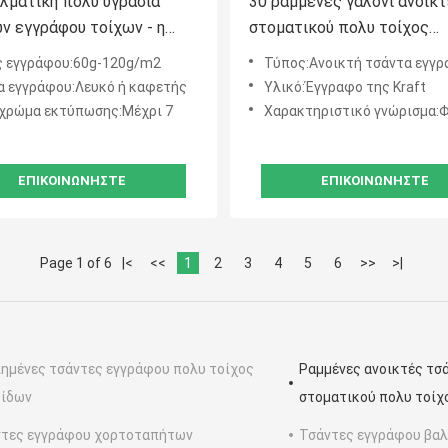
λματική πολυ υγρασία
30 ραμμένες γαλόνι ανοικ
ν εγγράφου τοίχων - η
στοματικού πολυ τοίχος
ξη τοποθέτησε την ταινία
εγγράφου τσάντες τροφίμ
 εγγράφου:60g-120g/m2
Τύπος:Ανοικτή τσάντα εγγράφου 
λής πυκνότητας σε
εγγράφου της Κραφτ τσαν
 εγγράφου:Λευκό ή καφετής
Υλικό:Έγγραφο της Kraft
τα μέσα
άσπρες καφετιές
 χρώμα εκτύπωσης:Μέχρι 7
Χαρακτηριστικό γνώρισμα:Φιλικός προς το
ΕΠΙΚΟΙΝΩΝΉΣΤΕ
ΕΠΙΚΟΙΝΩΝΉΣΤΕ
Page 1 of 6
|<
<<
1
2
3
4
5
6
>>
>|
ημένες τσάντες εγγράφου πολυ τοίχος
Ραμμένες ανοικτές τσ
βίδων
στοματικού πολυ τοίχ
τες εγγράφου χορτοταπήτων
Τσάντες εγγράφου βα