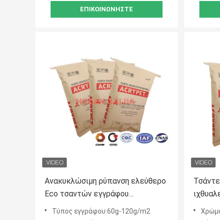
ΕΠΙΚΟΙΝΩΝΉΣΤΕ
Ανακυκλώσιμη ρύπανση ελεύθερο
Τσάντε
Eco τσαντών εγγράφου
ιχθυαλ
στοματικού πολυ τοίχος της κκπ
τσάντε
Τύπος εγγράφου:60g-120g/m2
Χρώμα
ραμμένη πρότυπα ανοικτή φιλικό
4 στρ