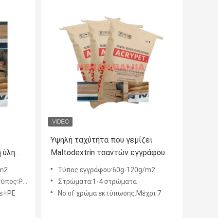
Υψηλή ταχύτητα που γεμίζει
 ύλη
Maltodextrin τσαντών εγγράφου
ου
πολυ τοίχος Κραφτ τη συσκευασία
/m2
Τύπος εγγράφου:60g-120g/m2
120g/
υγιεινής τροφίμων της PET
ς:Ράψιμο
Στρώματα:1-4 στρώματα
rs+PE
No.of χρώμα εκτύπωσης:Μέχρι 7