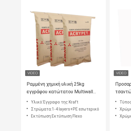
Ραμμένη χημική υλική 25kg
Προσαρ
εγγράφου κατώτατου Multiwall
τσαντώ
Kraft συσκευασία ρητίνης PVC
Κραφτ 
Υλικό:Έγγραφο της Kraft
Τύπος
τσαντών
ειδικό
Στρώματα:1-4 layers+PE εσωτερικό
Χρώμα 
Εκτύπωση:Εκτύπωση Flexo
Χρώμα