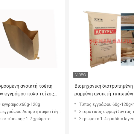
μοσμένη ανοικτή τσέπη
Βιομηχανική διατρυπημένη
ν εγγράφου πολυ τοίχος
ραμμένη ανοικτή τυπωμένη
με το επίπεδο κατώτατο
60g Flexo τσαντών εγγράφ
 εγγράφου:60g-120g
Τύπος εγγράφου:60g-120g
 μέγεθος ακρών
στοματικού πολυ τοίχος - 
εγγράφου:Άσπρο ή καφετί έγγραφο
Στοματικός σφραγίζοντας τύπο
τετρ.μέτρο
 εκτύπωσης:1-7 χρώματα
Στρώματα:1-4 εμπόδιο laye