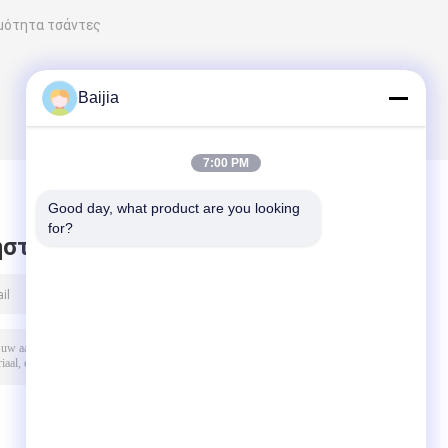
μότητα τσάντες
Baijia
7:00 PM
Good day, what product are you looking 
for?
στε μήνυμα