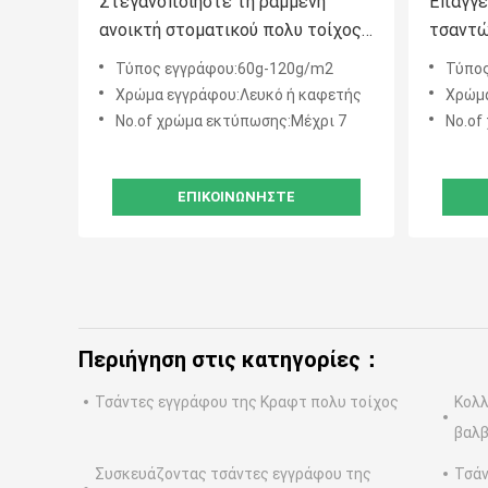
Στεγανοποιήστε τη ραμμένη
Επαγγε
ανοικτή στοματικού πολυ τοίχος
τσαντώ
εγγράφου πλήρωση υψηλής
απόδει
Τύπος εγγράφου:60g-120g/m2
Τύπος
ταχύτητας τσαντών
PE υψη
Χρώμα εγγράφου:Λευκό ή καφετής
Χρώμα
βιοδιασπάσιμη
στρώμα
No.of χρώμα εκτύπωσης:Μέχρι 7
No.of
ΕΠΙΚΟΙΝΩΝΉΣΤΕ
Περιήγηση στις κατηγορίες：
Τσάντες εγγράφου της Κραφτ πολυ τοίχος
Κολλ
βαλ
Συσκευάζοντας τσάντες εγγράφου της
Τσάν