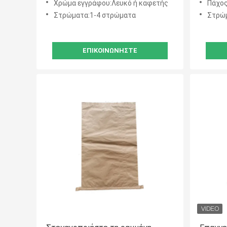
Χρώμα εγγράφου:Λευκό ή καφετής
Πάχος
Στρώματα:1-4 στρώματα
Στρώμ
ΕΠΙΚΟΙΝΩΝΉΣΤΕ