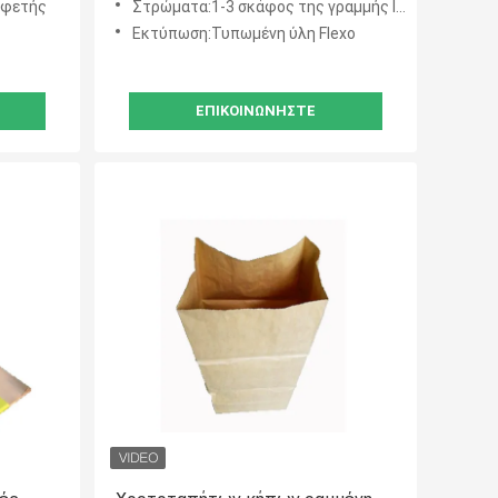
αφετής
Στρώματα:1-3 σκάφος της γραμμής layers+PE
αδιάβροχους
Εκτύπωση:Τυπωμένη ύλη Flexo
ΕΠΙΚΟΙΝΩΝΉΣΤΕ