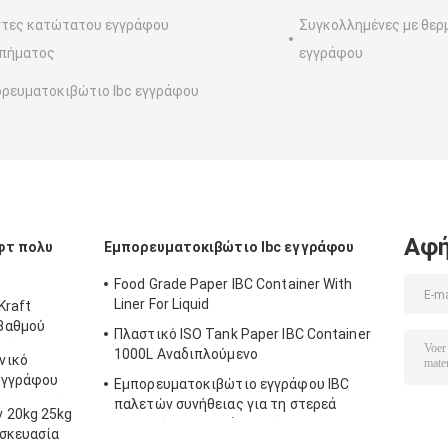
τες κατώτατου εγγράφου
Συγκολλημένες με θερ
μπήματος
εγγράφου
ρευματοκιβώτιο Ibc εγγράφου
Αφή
φτ πολυ
Εμπορευματοκιβώτιο Ibc εγγράφου
Food Grade Paper IBC Container With
Liner For Liquid
Kraft
βαθμού
Πλαστικό ISO Tank Paper IBC Container
τών
1000L Αναδιπλούμενο
νικό
εγγράφου
Εμπορευματοκιβώτιο εγγράφου IBC
συγκολλιέται
παλετών συνήθειας για τη στερεά
 20kg 25kg
ε σκόνη
μακρινή μεταφορά αποθήκευσης
υσκευασία