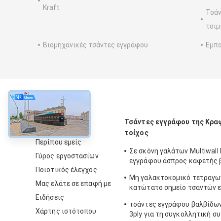
Kraft
Τσάν
τσι
Βιομηχανικές τσάντες εγγράφου
Εμπο
περίπου
Τσάντες εγγράφου της Κρα
τοίχος
Περίπου εμείς
Σε σκόνη γαλάτων Multiwall 
Γύρος εργοστασίων
εγγράφου άσπρος καφετής 
Ποιοτικός έλεγχος
κατώτατων τροφίμων τσαν
Μη γαλακτοκομικό τετραγω
τετραγωνικός
Μας ελάτε σε επαφή με
κατώτατο σημείο τσαντών 
Ειδήσεις
της Kraft κορφολόγων που 
τσάντες εγγράφου βαλβίδων
με θερμότητα για το γάλα σ
Χάρτης ιστότοπου
3ply για τη συγκολλητική σ