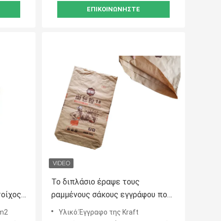
ΕΠΙΚΟΙΝΩΝΉΣΤΕ
Το διπλάσιο έραψε τους
τοίχος
ραμμένους σάκους εγγράφου πολυ
ων
τοίχος αλευριού ζάχαρης σάκων
/m2
Υλικό:Έγγραφο της Kraft
κατώτατου εγγράφου