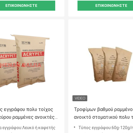
ΕΠΙΚΟΙΝΩΝΉΣΤΕ
ΕΠΙΚΟΙΝΩΝΉΣΤΕ
ς εγγράφου πολυ τοίχος
Τροφίμων βαθμού ραμμένο
εύρου ραμμένες ανοικτές
ανοικτό στοματικού πολυ 
ς στοματικού εγγράφου 1-
εγγράφου ρουλεμάν φορτί
 εγγράφου:Λευκό ή καφετής
Τύπος εγγράφου:60g-120g
ωμάτων ζωοτροφές
τσαντών 25kg 50kg ισχυρό