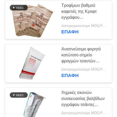
Τροφίμων βαθμού
καφετιές της Κραφτ
69
εγγράφου
Τσάντες κατώτατου
συσκευάζοντας τσαντών
Διαπραγματεύσιμα MOQ:PC 5000
ισχυρές τσάντες
ΕΠΑΦΉ
εγγράφου
εγγράφου τοίχων
ικανότητας πολυ
τσιμπήματος
Αναπνεύσιμο φορητό
κατώτατο σημείο
φραγμών τσαντών
εγγράφου πολυ τοίχος
118
Διαπραγματεύσιμα MOQ:PC 5000
Κραφτ με το
ΕΠΑΦΉ
Συγκολλημένες με
αποσπάσιμο PE
εσωτερικό
θερμότητα τσάντες
Χημικές σκονών
συσκευασίας βαλβίδων
εγγράφου
εγγράφου τσάντες
εγγράφου επίπεδων
Διαπραγματεύσιμα MOQ:PC 5000
κατώτατων σημείων