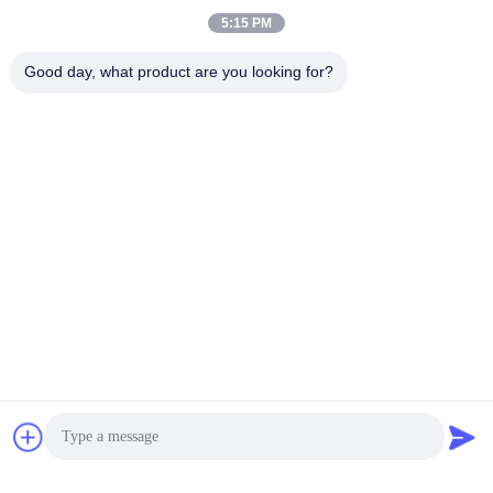
φορτίων μορφής
5:15 PM
φραγμών τσαντών 60g-
Διαπραγματεύσιμα MOQ:1-10000 PC
120g/M2 εγγράφου της
ΕΠΑΦΉ
Good day, what product are you looking for?
Κραφτ Eco
Ανοικτή στοματικού
πολυ τοίχος Κραφτ
εγγράφου βιο
υποβιβασμένη ρύπανση
Διαπραγματεύσιμα MOQ:PC 5000
στρώματος τσαντών
ΕΠΑΦΉ
διπλή ελεύθερη
Τετραγωνικοί κατώτατων
πολυ τοίχων εγγράφου
σάκοι εγγράφου της
Κραφτ αεροσκαφών
Διαπραγματεύσιμα MOQ:PC 5000
αυτοκινήτων χρήσεων
ΕΠΑΦΉ
τσαντών βιομηχανικοί