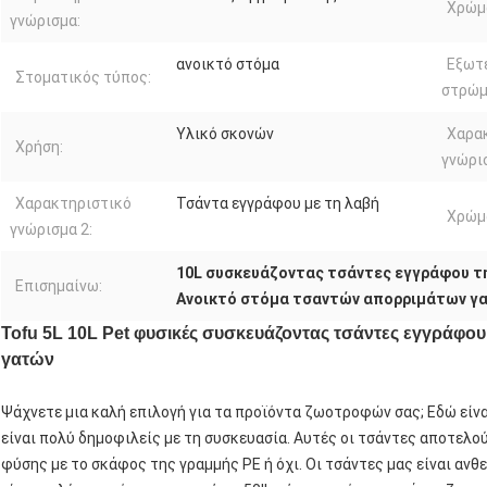
Χρώμ
γνώρισμα:
ανοικτό στόμα
Εξωτ
Στοματικός τύπος:
στρώμ
Υλικό σκονών
Χαρα
Χρήση:
γνώρισ
Χαρακτηριστικό
Τσάντα εγγράφου με τη λαβή
Χρώμα
γνώρισμα 2:
10L συσκευάζοντας τσάντες εγγράφου τη
Επισημαίνω:
Ανοικτό στόμα τσαντών απορριμάτων γ
Tofu 5L 10L Pet φυσικές συσκευάζοντας τσάντες εγγράφο
γατών
Ψάχνετε μια καλή επιλογή για τα προϊόντα ζωοτροφών σας; Εδώ είνα
είναι πολύ δημοφιλείς με τη συσκευασία. Αυτές οι τσάντες αποτελ
φύσης με το σκάφος της γραμμής PE ή όχι. Οι τσάντες μας είναι ανθ