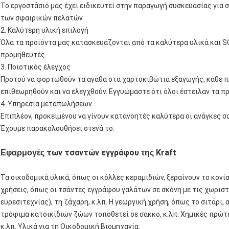
Το εργοστάσιό μας έχει ειδικευτεί στην παραγωγή συσκευασίας για 
των σφαιρικών πελατών.
2. Καλύτερη υλική επιλογή
Όλα τα προϊόντα μας κατασκευάζονται από τα καλύτερα υλικά και 
προμηθευτές.
3. Ποιοτικός έλεγχος
Προτού να φορτωθούν τα αγαθά στα χαρτοκιβώτια εξαγωγής, κάθε πρ
επιθεωρηθούν και να ελεγχθούν. Εγγυώμαστε ότι όλοι έστειλαν τα πρ
4. Υπηρεσία μεταπωλήσεων
Επιπλέον, προκειμένου να γίνουν κατανοητές καλύτερα οι ανάγκες σ
Έχουμε παρακολουθήσει στενά το.
των τσαντών εγγράφου
Kraft
Εφαρμογές
της
Τα οικοδομικά υλικά, όπως οι κόλλες κεραμιδιών, ξεραίνουν το κονία
χρήσεις, όπως οι τσάντες εγγράφου γαλάτων σε σκόνη με τις χωρισ
ευρεσιτεχνίας), τη ζάχαρη, κ.λπ. Η γεωργική χρήση, όπως το σιτάρι,
τρόφιμα κατοικίδιων ζώων τοποθετεί σε σάκκο, κ.λπ. Χημικές πρώτε
κ.λπ. Υλικά για τη Οικοδομική Βιομηχανία.