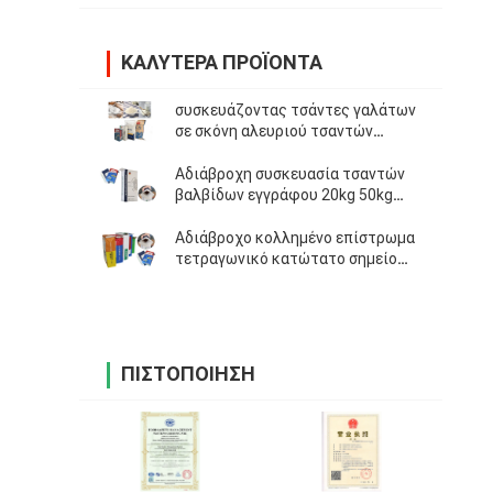
ΚΑΛΎΤΕΡΑ ΠΡΟΪΌΝΤΑ
συσκευάζοντας τσάντες γαλάτων
σε σκόνη αλευριού τσαντών
εγγράφου 10kg 15kg 25kg 50kg
Multiwall Kraft
Αδιάβροχη συσκευασία τσαντών
βαλβίδων εγγράφου 20kg 50kg
Kraft για το τσιμέντο
Αδιάβροχο κολλημένο επίστρωμα
τετραγωνικό κατώτατο σημείο
τσαντών εγγράφου Multiwall
βαλβίδων
ΠΙΣΤΟΠΟΊΗΣΗ