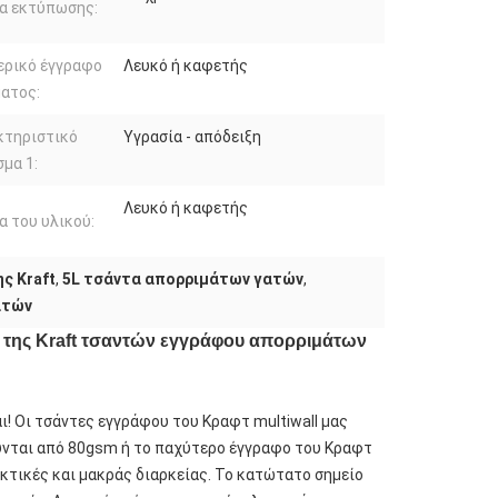
α εκτύπωσης:
ερικό έγγραφο
Λευκό ή καφετής
ατος:
κτηριστικό
Υγρασία - απόδειξη
μα 1:
Λευκό ή καφετής
 του υλικού:
ς Kraft
,
5L τσάντα απορριμάτων γατών
,
ατών
υ της Kraft τσαντών εγγράφου απορριμάτων
ι! Οι τσάντες εγγράφου του Κραφτ multiwall μας
ούνται από 80gsm ή το παχύτερο έγγραφο του Κραφτ
εκτικές και μακράς διαρκείας. Το κατώτατο σημείο