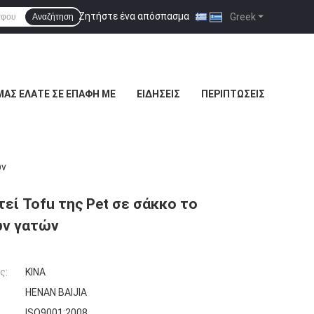
Ζητήστε ένα απόσπασμα
|
Greek
Αναζήτηση
ΜΑΣ ΕΛΆΤΕ ΣΕ ΕΠΑΦΉ ΜΕ
ΕΙΔΉΣΕΙΣ
ΠΕΡΙΠΤΏΣΕΙΣ
ών
εί Tofu της Pet σε σάκκο το
ων γατών
ς:
ΚΙΝΑ
HENAN BAIJIA
ISO9001:2008