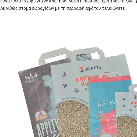
είναι πολύ ισχυρό για να κρατήσει 50lbs ή περισσότερη τσάντα ζωο
Ακριβώς στόμα σφραγίδων με τη συρραφή αφότου τελειώνετε.