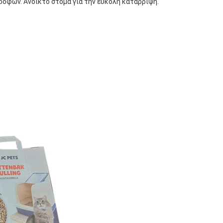
τροφών. Ανοικτό στόμα για την εύκολη κατάρριψη.