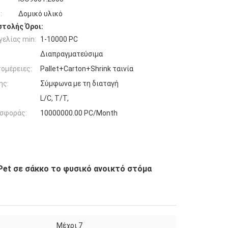
:
Δομικό υλικό
τολής Όροι:
ελίας min:
1-10000 PC
Διαπραγματεύσιμα
ομέρειες:
Pallet+Carton+Shrink ταινία
ης:
Σύμφωνα με τη διαταγή
L/C, T/T,
σφοράς:
10000000.00 PC/Month
Pet σε σάκκο το φυσικό ανοικτό στόμα
Μέχρι 7