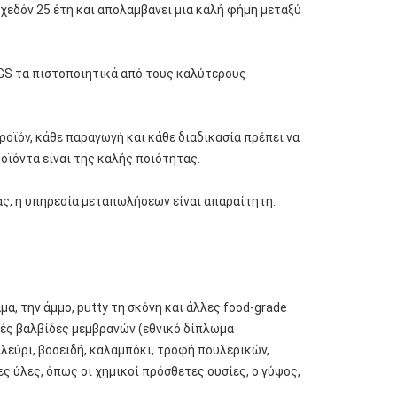
σχεδόν 25 έτη και απολαμβάνει μια καλή φήμη μεταξύ
SGS τα πιστοποιητικά από τους καλύτερους
οϊόν, κάθε παραγωγή και κάθε διαδικασία πρέπει να
οϊόντα είναι της καλής ποιότητας.
ας, η υπηρεσία μεταπωλήσεων είναι απαραίτητη.
μα, την άμμο, putty τη σκόνη και άλλες food-grade
τές βαλβίδες μεμβρανών (εθνικό δίπλωμα
 αλεύρι, βοοειδή, καλαμπόκι, τροφή πουλερικών,
ς ύλες, όπως οι χημικοί πρόσθετες ουσίες, ο γύψος,