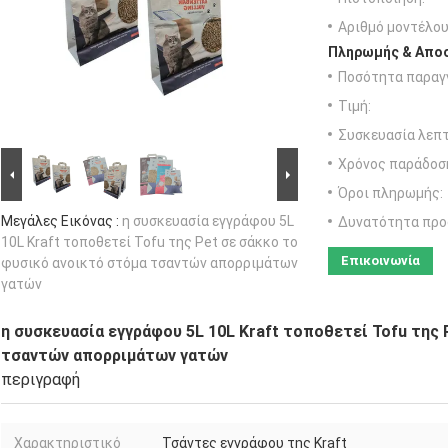
Αριθμό μοντέλου
Πληρωμής & Αποσ
Ποσότητα παραγγ
Τιμή:
Συσκευασία λεπτ
Χρόνος παράδοσ
Όροι πληρωμής:
Μεγάλες Εικόνας :
η συσκευασία εγγράφου 5L
Δυνατότητα προ
10L Kraft τοποθετεί Tofu της Pet σε σάκκο το
Επικοινωνία
φυσικό ανοικτό στόμα τσαντών απορριμάτων
γατών
η συσκευασία εγγράφου 5L 10L Kraft τοποθετεί Tofu της 
τσαντών απορριμάτων γατών
περιγραφή
Χαρακτηριστικό
Τσάντες εγγράφου της Kraft