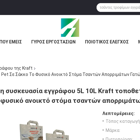
ΠΟΥ ΕΜΕΊΣ
ΓΎΡΟΣ ΕΡΓΟΣΤΑΣΊΩΝ
ΠΟΙΟΤΙΚΌΣ ΈΛΕΓΧΟΣ
ράφου της Kraft
ης Pet Σε Σάκκο Το Φυσικό Ανοικτό Στόμα Τσαντών Απορριμάτων Γατ
η συσκευασία εγγράφου 5L 10L Kraft τοποθετ
φυσικό ανοικτό στόμα τσαντών απορριμάτ
Λεπτομέρειες:
Τόπος καταγωγή
Μάρκα:
Πιστοποίηση: