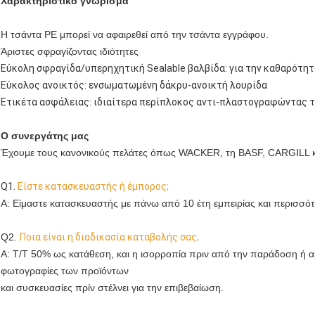
Χαρακτηριστικό γνώρισμα
Η τσάντα PE μπορεί να αφαιρεθεί από την τσάντα εγγράφου.
Άριστες σφραγίζοντας ιδιότητες
Εύκολη σφραγίδα/υπερηχητική Sealable βαλβίδα: για την καθαρότητ
Εύκολος ανοικτός: ενσωματωμένη δάκρυ-ανοικτή λουρίδα
Ετικέτα ασφάλειας: ιδιαίτερα περίπλοκος αντι-πλαστογραφώντας τ
Ο συνεργάτης μας
Έχουμε τους κανονικούς πελάτες όπως WACKER, τη BASF, CARGILL κ
Q1.
Είστε κατασκευαστής ή έμπορος;
Α: Είμαστε κατασκευαστής με πάνω από 10 έτη εμπειρίας και περισσότ
Q2. 
Ποια είναι η διαδικασία καταβολής σας;
Α: T/T 50% ως κατάθεση, και η ισορροπία πριν από την παράδοση ή α
φωτογραφίες των προϊόντων
και συσκευασίες πρίν στέλνει για την επιβεβαίωση.