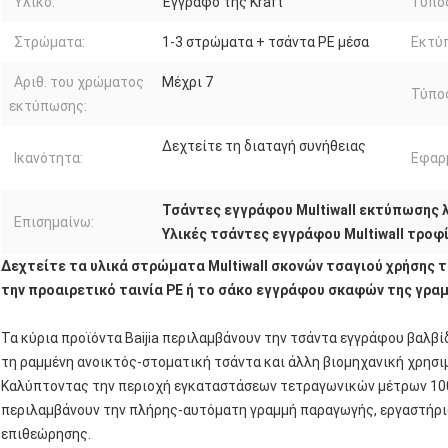
Υλικό:
Έγγραφο της Kraft
Τύπο
Στρώματα:
1-3 στρώματα + τσάντα PE μέσα
Εκτύ
Αριθ. του χρώματος
Μέχρι 7
Τύπο
εκτύπωσης:
Δεχτείτε τη διαταγή συνήθειας
Ικανότητα:
Εφαρ
Τσάντες εγγράφου Multiwall εκτύπωσης
Επισημαίνω:
Υλικές τσάντες εγγράφου Multiwall τροφ
Δεχτείτε τα υλικά στρώματα Multiwall σκονών τσαγιού χρήσης
την προαιρετικό ταινία PE ή το σάκο εγγράφου σκαφών της γρα
Τα κύρια προϊόντα Baijia περιλαμβάνουν την τσάντα εγγράφου βαλβ
τη ραμμένη ανοικτός-στοματική τσάντα και άλλη βιομηχανική χρησ
Καλύπτοντας την περιοχή εγκαταστάσεων τετραγωνικών μέτρων 10000
περιλαμβάνουν την πλήρης-αυτόματη γραμμή παραγωγής, εργαστήριο
επιθεώρησης.