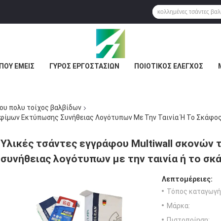
ΠΟΥ ΕΜΕΊΣ
ΓΎΡΟΣ ΕΡΓΟΣΤΑΣΊΩΝ
ΠΟΙΟΤΙΚΌΣ ΈΛΕΓΧΟΣ
ου πολυ τοίχος βαλβίδων
οφίμων Εκτύπωσης Συνήθειας Λογότυπων Με Την Ταινία Ή Το Σκάφος
Υλικές τσάντες εγγράφου Multiwall σκονών
συνήθειας λογότυπων με την ταινία ή το σκ
Λεπτομέρειες:
Τόπος καταγωγή
Μάρκα:
Πιστοποίηση: