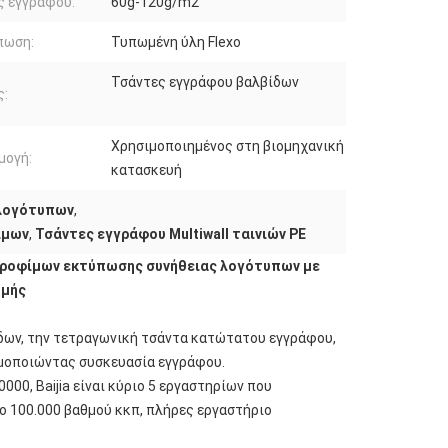
ς εγγράφου:
60g-120g/m2
πωση:
Τυπωμένη ύλη Flexo
Τσάντες εγγράφου βαλβίδων
ς:
Χρησιμοποιημένος στη βιομηχανική
μογή:
κατασκευή
 λογότυπων
,
ίμων
,
Τσάντες εγγράφου Multiwall ταινιών PE
 τροφίμων εκτύπωσης συνήθειας λογότυπων με
μμής
ίδων, την τετραγωνική τσάντα κατώτατου εγγράφου,
ιμοποιώντας συσκευασία εγγράφου.
0, Baijia είναι κύριο 5 εργαστηρίων που
 100.000 βαθμού κκπ, πλήρες εργαστήριο