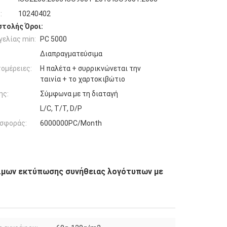
:
10240402
τολής Όροι:
ελίας min:
PC 5000
Διαπραγματεύσιμα
ομέρειες:
Η παλέτα + συρρικνώνεται την
ταινία + το χαρτοκιβώτιο
ης:
Σύμφωνα με τη διαταγή
L/C, T/T, D/P
σφοράς:
6000000PC/Month
φίμων εκτύπωσης συνήθειας λογότυπων με