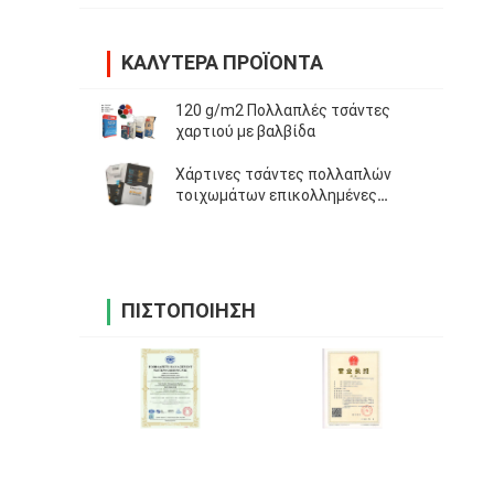
ΚΑΛΎΤΕΡΑ ΠΡΟΪΌΝΤΑ
120 g/m2 Πολλαπλές τσάντες
χαρτιού με βαλβίδα
Χάρτινες τσάντες πολλαπλών
τοιχωμάτων επικολλημένες
βαλβίδας εύκολου ανοίγματος και
πλήρωσης 25 κιλών για τσιμέντο
ΠΙΣΤΟΠΟΊΗΣΗ