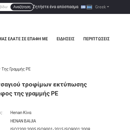
Ζητήστε ένα απόσπασμα
|
Greek
Αναζήτηση
ΜΑΣ ΕΛΆΤΕ ΣΕ ΕΠΑΦΉ ΜΕ
ΕΙΔΉΣΕΙΣ
ΠΕΡΙΠΤΏΣΕΙΣ
 Της Γραμμής PE
 τσαγιού τροφίμων εκτύπωσης
άφος της γραμμής PE
ς:
Henan Κίνα
HENAN BAIJIA
ISO2200:2005 ISO9001-2015 ISO9001:2008