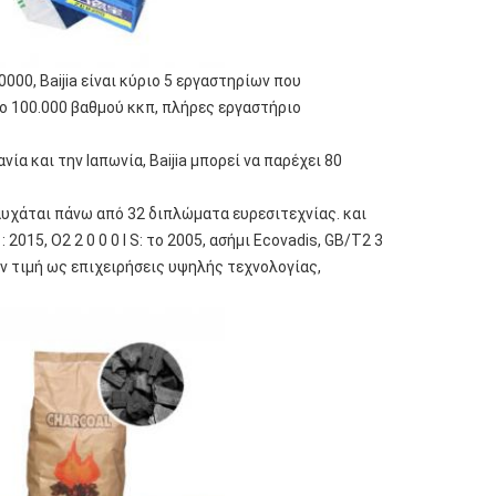
0, Baijia είναι κύριο 5 εργαστηρίων που
 100.000 βαθμού κκπ, πλήρες εργαστήριο
 και την Ιαπωνία, Baijia μπορεί να παρέχει 80
υχάται πάνω από 32 διπλώματα ευρεσιτεχνίας. και
: 2015, Ο2 2 0 0 0 Ι S: το 2005, ασήμι Ecovadis, GB/T2 3
την τιμή ως επιχειρήσεις υψηλής τεχνολογίας,