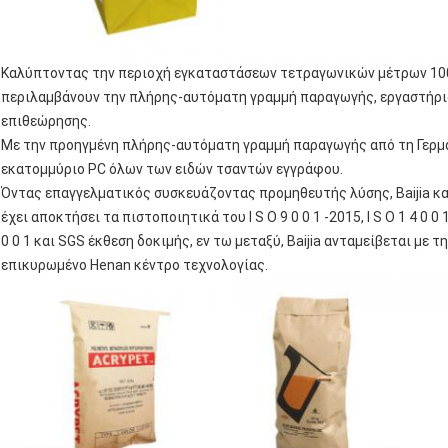
Καλύπτοντας την περιοχή εγκαταστάσεων τετραγωνικών μέτρων 10000
περιλαμβάνουν την πλήρης-αυτόματη γραμμή παραγωγής, εργαστήριο
επιθεώρησης.
Με την προηγμένη πλήρης-αυτόματη γραμμή παραγωγής από τη Γερμανία
εκατομμύριο PC όλων των ειδών τσαντών εγγράφου.
Όντας επαγγελματικός συσκευάζοντας προμηθευτής λύσης, Baijia κα
έχει αποκτήσει τα πιστοποιητικά του Ι S Ο 9 0 0 1 -2015, Ι S Ο 1 4 0 0 1
0 0 1 και SGS έκθεση δοκιμής, εν τω μεταξύ, Baijia ανταμείβεται με 
επικυρωμένο Henan κέντρο τεχνολογίας.