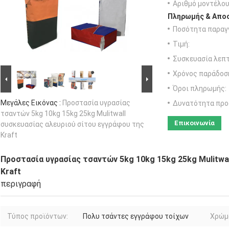
Αριθμό μοντέλου
Πληρωμής & Αποσ
Ποσότητα παραγγ
Τιμή:
Συσκευασία λεπτ
Χρόνος παράδοσ
Όροι πληρωμής:
Μεγάλες Εικόνας :
Προστασία υγρασίας
Δυνατότητα προ
τσαντών 5kg 10kg 15kg 25kg Mulitwall
Επικοινωνία
συσκευασίας αλευριού σίτου εγγράφου της
Kraft
Προστασία υγρασίας τσαντών 5kg 10kg 15kg 25kg Mulitwa
Kraft
περιγραφή
Τύπος προϊόντων:
Πολυ τσάντες εγγράφου τοίχων
Χρώμ