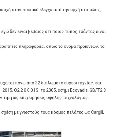
οσοχή στον ποιοτικό έλεγχο από την αρχή στο τέλος,
εγώ δεν είναι βέβαιος ότι ποιος τύπος τσάντας είναι 
παραίτητες πληροφορίες, όπως το όνομα προϊόντων, το 
υχάται πάνω από 32 διπλώματα ευρεσιτεχνίας. και
: 2015, Ο2 2 0 0 0 Ι S: το 2005, ασήμι Ecovadis, GB/T2 3
την τιμή ως επιχειρήσεις υψηλής τεχνολογίας,
 σχέση με γνωστούς τους κόσμος πελάτες ως Cargill,