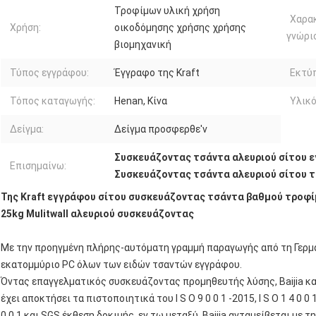
Τροφίμων υλική χρήση
Χαρα
Χρήση:
οικοδόμησης χρήσης χρήσης
γνώρισ
βιομηχανική
Τύπος εγγράφου:
Έγγραφο της Kraft
Εκτύ
Τόπος καταγωγής:
Henan, Κίνα
Υλικό
Δείγμα:
Δείγμα προσφερθε'ν
Συσκευάζοντας τσάντα αλευριού σίτου ε
Επισημαίνω:
Συσκευάζοντας τσάντα αλευριού σίτου τ
Της Kraft εγγράφου σίτου συσκευάζοντας τσάντα βαθμού τροφί
25kg Mulitwall αλευριού συσκευάζοντας
Με την προηγμένη πλήρης-αυτόματη γραμμή παραγωγής από τη Γερμανία
εκατομμύριο PC όλων των ειδών τσαντών εγγράφου.
Όντας επαγγελματικός συσκευάζοντας προμηθευτής λύσης, Baijia κα
έχει αποκτήσει τα πιστοποιητικά του Ι S Ο 9 0 0 1 -2015, Ι S Ο 1 4 0 0 1
0 0 1 και SGS έκθεση δοκιμής, εν τω μεταξύ, Baijia ανταμείβεται με 