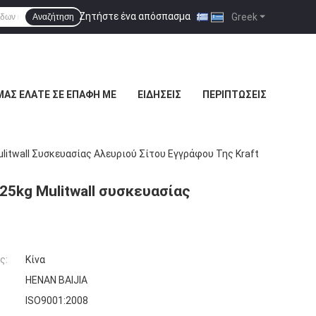
Ζητήστε ένα απόσπασμα
|
Greek
Αναζήτηση
ΜΑΣ ΕΛΆΤΕ ΣΕ ΕΠΑΦΉ ΜΕ
ΕΙΔΉΣΕΙΣ
ΠΕΡΙΠΤΏΣΕΙΣ
litwall Συσκευασίας Αλευριού Σίτου Εγγράφου Της Kraft
25kg Mulitwall συσκευασίας
ς:
Κίνα
HENAN BAIJIA
ISO9001:2008