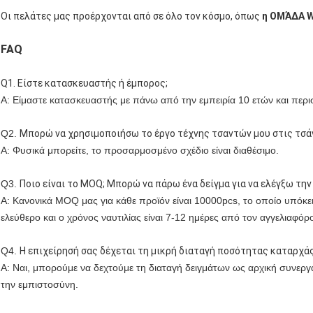
Οι πελάτες μας προέρχονται από σε όλο τον κόσμο, όπως
η ΟΜΆΔΑ W
FAQ
Q1.
Είστε κατασκευαστής ή έμπορος;
Α: Είμαστε κατασκευαστής με πάνω από την εμπειρία 10 ετών και περι
Q2. 
Μπορώ να χρησιμοποιήσω το έργο τέχνης τσαντών μου στις τσά
Α: Φυσικά μπορείτε, το προσαρμοσμένο σχέδιο είναι διαθέσιμο.
Q3. 
Ποιο είναι το MOQ; Μπορώ να πάρω ένα δείγμα για να ελέγξω την
Α: Κανονικά MOQ μας για κάθε προϊόν είναι 10000pcs, το οποίο υπόκειτα
ελεύθερο και ο χρόνος ναυτιλίας είναι 7-12 ημέρες από τον αγγελιαφόρ
Q4. 
Η επιχείρησή σας δέχεται τη μικρή διαταγή ποσότητας καταρχάς
Α: Ναι, μπορούμε να δεχτούμε τη διαταγή δειγμάτων ως αρχική συνεργα
την εμπιστοσύνη.