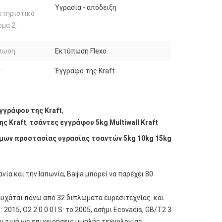
Υγρασία - απόδειξη
κτηριστικό
μα 2:
πωση:
Εκτύπωση Flexo
:
Έγγραφο της Kraft
γγράφου της Kraft
,
ης Kraft
,
τσάντες εγγράφου 5kg Multiwall Kraft
μων προστασίας υγρασίας τσαντών 5kg 10kg 15kg
 και την Ιαπωνία, Baijia μπορεί να παρέχει 80
υχάται πάνω από 32 διπλώματα ευρεσιτεχνίας. και
: 2015, Ο2 2 0 0 0 Ι S: το 2005, ασήμι Ecovadis, GB/T2 3
την τιμή ως επιχειρήσεις υψηλής τεχνολογίας,