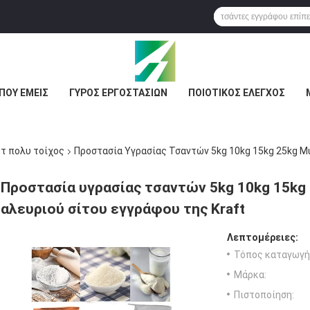
ΠΟΥ ΕΜΕΊΣ
ΓΎΡΟΣ ΕΡΓΟΣΤΑΣΊΩΝ
ΠΟΙΟΤΙΚΌΣ ΈΛΕΓΧΟΣ
τ πολυ τοίχος
Προστασία Υγρασίας Τσαντών 5kg 10kg 15kg 25kg Mu
Προστασία υγρασίας τσαντών 5kg 10kg 15kg 
αλευριού σίτου εγγράφου της Kraft
Λεπτομέρειες:
Τόπος καταγωγή
Μάρκα:
Πιστοποίηση: