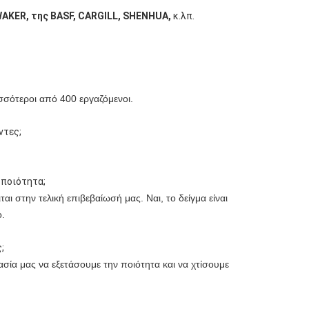
AKER, της BASF, CARGILL, SHENHUA,
κ.λπ.
σσότεροι από 400 εργαζόμενοι.
ντες;
 ποιότητα;
ι στην τελική επιβεβαίωσή μας. Ναι, το δείγμα είναι 
ο.
;
σία μας να εξετάσουμε την ποιότητα και να χτίσουμε 