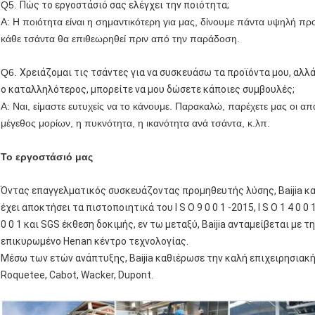
Q5. 
Πώς το εργοστάσιό σας ελέγχει την ποιότητα;
Α: Η ποιότητα είναι η σημαντικότερη για μας, δίνουμε πάντα υψηλή πρ
κάθε τσάντα θα επιθεωρηθεί πριν από την παράδοση.
Q6. 
Χρειάζομαι τις τσάντες για να συσκευάσω τα προϊόντα μου, αλλά 
ο καταλληλότερος, μπορείτε να μου δώσετε κάποιες συμβουλές;
Α: Ναι, είμαστε ευτυχείς να το κάνουμε. Παρακαλώ, παρέχετε μας οι α
μέγεθος μορίων, η πυκνότητα, η ικανότητα ανά τσάντα, κ.λπ.
Το εργοστάσιό μας
Όντας επαγγελματικός συσκευάζοντας προμηθευτής λύσης, Baijia κα
έχει αποκτήσει τα πιστοποιητικά του Ι S Ο 9 0 0 1 -2015, Ι S Ο 1 4 0 0 1
0 0 1 και SGS έκθεση δοκιμής, εν τω μεταξύ, Baijia ανταμείβεται με 
επικυρωμένο Henan κέντρο τεχνολογίας.
Μέσω των ετών ανάπτυξης, Baijia καθιέρωσε την καλή επιχειρησιακή
Roquetee, Cabot, Wacker, Dupont.