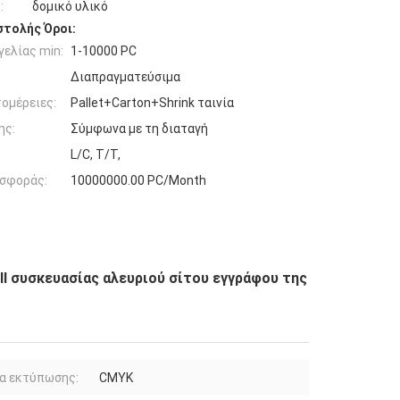
:
δομικό υλικό
τολής Όροι:
ελίας min:
1-10000 PC
Διαπραγματεύσιμα
ομέρειες:
Pallet+Carton+Shrink ταινία
ης:
Σύμφωνα με τη διαταγή
L/C, T/T,
σφοράς:
10000000.00 PC/Month
ll συσκευασίας αλευριού σίτου εγγράφου της
α εκτύπωσης:
CMYK