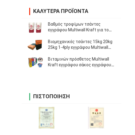
ΚΑΛΎΤΕΡΑ ΠΡΟΪΌΝΤΑ
Βαθμός τροφίμων τσάντες
εγγράφου Multiwall Kraft για το
αλεύρι που συσκευάζει 5Kg 10kg
20kg
Βιομηχανικές τσάντες 15kg 20kg
25kg 1-4ply εγγράφου Multiwall
κόλλας κεραμιδιών
Βιταμινών πρόσθετος Multiwall
Kraft εγγράφου σάκος εγγράφου
τσαντών 15kg 20kg 25kg
συσκευάζοντας
ΠΙΣΤΟΠΟΊΗΣΗ