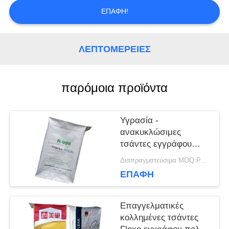
ΜΕ
ΕΠΑΦΉ!
ΕΙΔΉΣΕΙΣ
ΛΕΠΤΟΜΈΡΕΙΕΣ
παρόμοια προϊόντα
ΠΕΡΙΠΤΏΣΕΙΣ
Υγρασία -
SITEMAP
ανακυκλώσιμες
τσάντες εγγράφου
Multiwall Kraft
Διαπραγματεύσιμα MOQ:PC 5000
PRIVACY
απόδειξης με την
ΕΠΑΦΉ
εξατομικεύσιμη
POLICY
ταχυδρομημένη
βαλβίδα
Επαγγελματικές
κολλημένες τσάντες