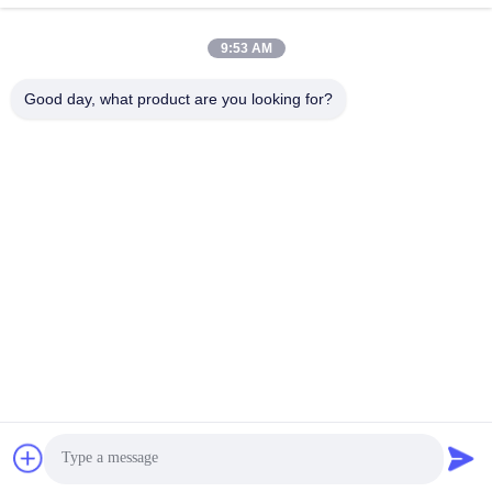
9:53 AM
Ραμμένες ανοικτές
Συσκευάζοντας
τσάντες εγγράφου
τσάντες εγγράφου
Good day, what product are you looking for?
στοματικού πολυ
της Kraft
τοίχος
Τσάντες εγγράφου
Τσάντες εγγράφου
χορτοταπήτων
βαλβίδων
Τσάντες κατώτατου
Συγκολλημένες με
εγγράφου
θερμότητα τσάντες
τσιμπήματος
εγγράφου
Εγγραφείτε