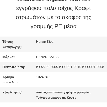
εγγράφου πολυ τοίχος Κραφτ
ΓΎΡΟΣ
στρωμάτων με το σκάφος της
ΕΡΓΟΣΤΑΣΊΩΝ
γραμμής PE μέσα
ΠΟΙΟΤΙΚΌΣ
Τόπος
Henan Κίνα
καταγωγής:
ΈΛΕΓΧΟΣ
Μάρκα:
HENAN BAIJIA
Πιστοποίηση:
ISO2200:2005 ISO9001-2015 ISO9001:2008
ΜΑΣ
Αριθμό
10240406
ΕΛΆΤΕ
μοντέλου:
ΣΕ
Υψηλό φως:
,
τσάντες κατώτατου εγγράφου φραγμών
Τσάντες εγγράφου της Κραφτ
ΕΠΑΦΉ