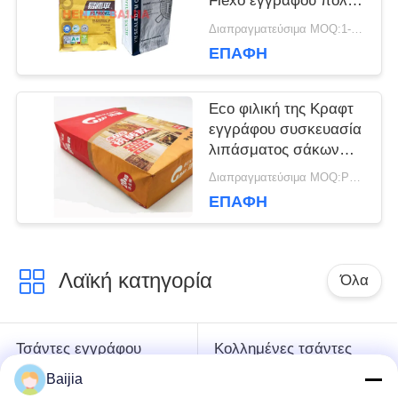
Flexo εγγράφου πολυ
τοίχος βαλβίδων που
Διαπραγματεύσιμα MOQ:1-10000 PC
τυπώνουν την
ΕΠΑΦΉ
υπερηχητική σφράγιση
Eco φιλική της Κραφτ
εγγράφου συσκευασία
λιπάσματος σάκων
χημική υλική γεωργική
Διαπραγματεύσιμα MOQ:PC 5000
ΕΠΑΦΉ
Λαϊκή κατηγορία
Όλα
Τσάντες εγγράφου
Κολλημένες τσάντες
της Κραφτ πολυ
εγγράφου πολυ
Baijia
τοίχος
τοίχος βαλβίδων